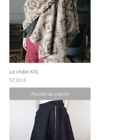
Le châle XXL
Prix
57,00 €
Ajouter au panier