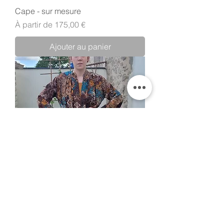
Cape - sur mesure
Prix promotionnel
À partir de
175,00 €
Ajouter au panier
Veste kimono - sur mesure
Prix promotionnel
À partir de
146,00 €